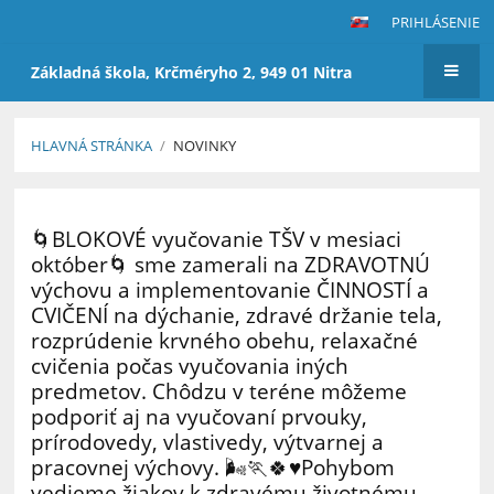
PRIHLÁSENIE
Základná škola, Krčméryho 2, 949 01 Nitra
HLAVNÁ STRÁNKA
/
NOVINKY
Novinky
🌀BLOKOVÉ vyučovanie TŠV v mesiaci
október🌀 sme zamerali na ZDRAVOTNÚ
výchovu a implementovanie ČINNOSTÍ a
CVIČENÍ na dýchanie, zdravé držanie tela,
rozprúdenie krvného obehu, relaxačné
cvičenia počas vyučovania iných
predmetov. Chôdzu v teréne môžeme
podporiť aj na vyučovaní prvouky,
prírodovedy, vlastivedy, výtvarnej a
pracovnej výchovy. 🌬️🏃🍀♥️Pohybom
vedieme žiakov k zdravému životnému