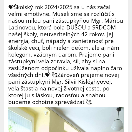
💝Školský rok 2024/2025 sa u nás začal
veľmi emotívne. Museli sme sa rozlúčiť s
našou milou pani zástupkyňou Mgr. Máriou
Lacinovou, ktorá bola DUŠOU a SRDCOM
našej školy, neuveriteľných 42 rokov. Jej
energia, chuť, nápady a zanietenosť pre
školské veci, boli nielen deťom, ale aj nám
kolegom, vzácnym darom. Prajeme pani
zástupkyni veľa zdravia, síl, aby si na
zaslúženom odpočinku užívala naplno čaro
všedných dní.💝 🥰Zároveň prajeme novej
pani zástupkyni Mgr. Silvii Kisléghyovej,
veľa šťastia na novej životnej ceste, po
ktorej ju s láskou, radosťou a snahou
budeme ochotne sprevádzať 🥰