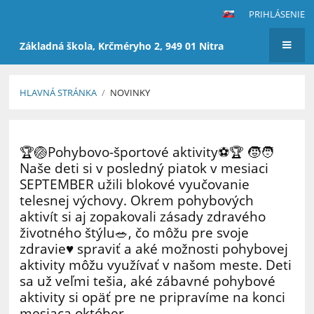
PRIHLÁSENIE
Základná škola, Krčméryho 2, 949 01 Nitra
HLAVNÁ STRÁNKA
/
NOVINKY
Novinky
🏆🏐Pohybovo-športové aktivity⚽🏆 🧒🧑
Naše deti si v posledný piatok v mesiaci
SEPTEMBER užili blokové vyučovanie
telesnej výchovy. Okrem pohybových
aktivít si aj zopakovali zásady zdravého
životného štýlu🥗, čo môžu pre svoje
zdravie♥️ spraviť a aké možnosti pohybovej
aktivity môžu využívať v našom meste. Deti
sa už veľmi tešia, aké zábavné pohybové
aktivity si opäť pre ne pripravíme na konci
mesiaca október.