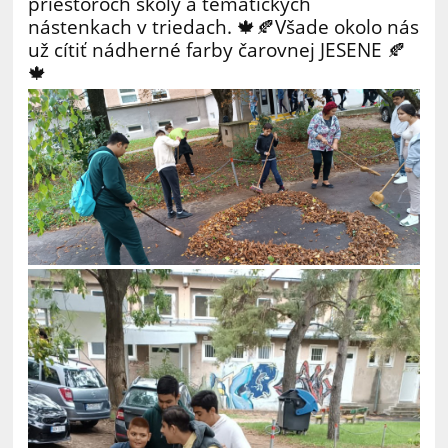
priestoroch školy a tematických
nástenkach v triedach. 🍁🍂Všade okolo nás
už cítiť nádherné farby čarovnej JESENE 🍂
🍁