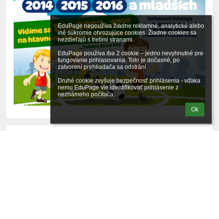
EduPage nepoužíva žiadne reklamné, analytické alebo 
iné súkromie ohrozujúce cookies. Žiadne cookies sa 
nezdieľajú s tretími stranami.

EduPage používa iba 2 cookie – jedno nevyhnutné pre 
fungovanie prihlasovania. Toto je dočasné, po 
zatvorení prehliadača sa odstráni.

Druhé cookie zvyšuje bezpečnosť prihlásenia - vďaka 
nemu EduPage vie identifikovať prihlásenie z 
neznámeho počítača.
Ok
POZVÁNKA
Nitrianska komunitná nadácia Vás pozýva na skvelé
komunitné podujatie pre veľkých aj malých v sobotu
14.9.2024 o 15:00 h v Parku pod Borinou na Klokočine (vedľa
Family centra).
Pripravila pre Vás zaujímavé súťaže, hry a workshopy.
Na všetkých súťažiacich čakajú vecné odmeny. Nebude
chýbať chutné občerstvenie.