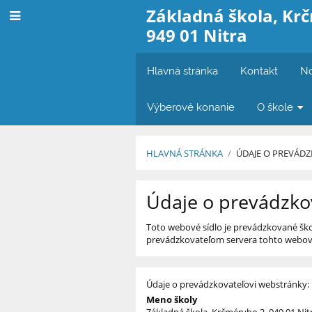
Základná škola, Kr
949 01 Nitra
Hlavná stránka
Kontakt
No
Výberové konanie
O škole
HLAVNÁ STRÁNKA
/
ÚDAJE O PREVÁD
Údaje
Údaje o prevádzko
o
Toto webové sídlo je prevádzkované ško
prevádzkovateľovi
prevádzkovateľom servera tohto webové
Údaje o prevádzkovateľovi webstránky:
Meno školy
Základná škola, Krčméryho 2, 949 01 Nit