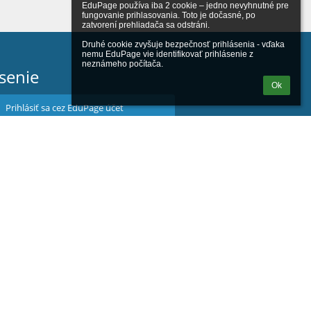
EduPage používa iba 2 cookie – jedno nevyhnutné pre 
fungovanie prihlasovania. Toto je dočasné, po 
zatvorení prehliadača sa odstráni.

Druhé cookie zvyšuje bezpečnosť prihlásenia - vďaka 
nemu EduPage vie identifikovať prihlásenie z 
neznámeho počítača.
ásenie
Ok
Prihlásiť sa cez EduPage účet
iem prihlasovacie meno alebo heslo