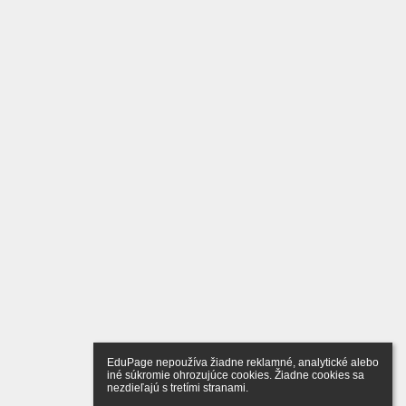
EduPage nepoužíva žiadne reklamné, analytické alebo 
iné súkromie ohrozujúce cookies. Žiadne cookies sa 
nezdieľajú s tretími stranami.
