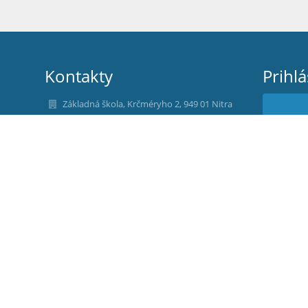
Kontakty
Prihl
Základná škola, Krčméryho 2, 949 01 Nitra
sekretariat@zskrcmeryho.sk
Nev
+421 37 7720679
Krčméryho 2, 949 01 Nitra
Slovakia
RNDr. Rudolf Ronec
Mgr. Silvia Kisléghyová