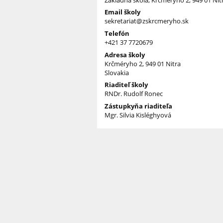
Email školy
sekretariat@zskrcmeryho.sk
Telefón
+421 37 7720679
Adresa školy
Krčméryho 2, 949 01 Nitra
Slovakia
Riaditeľ školy
RNDr. Rudolf Ronec
Zástupkyňa riaditeľa
Mgr. Silvia Kisléghyová