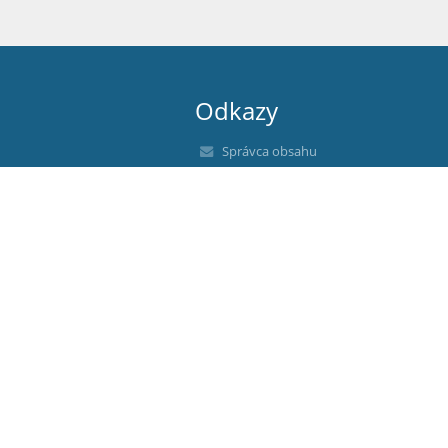
Odkazy
Správca obsahu
Technická podpora
Vyhlásenie o prístupnosti
Právne informácie
Zásady ochrany osobných údajov
Údaje o prevádzkovateľovi
Mapa stránok
O nás
Kontakt
Novinky