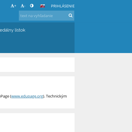
+
-
PRIHLÁSENIE
edálny lístok
uPage (
www.edupage.org
). Technickým