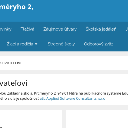
čméryho 2,
vinky
Tlačivá
Záujmové útvary
Školská jedáleň
J
Žiaci a rodičia
Stredné školy
Odborový zväz
ZKOVATEĽOVI
vateľovi
lou Základná škola, Krčméryho 2, 949 01 Nitra na publikačnom systéme Ed
ho sídla je spoločnosť
aSc Applied Software Consultants, s.r.o.
ra