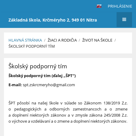
PRIHLÁSENIE
Základná škola, Krčméryho 2, 949 01 Nitra
HLAVNÁ STRÁNKA
/
ŽIACI A RODIČIA
/
ŽIVOT NA ŠKOLE
/
ŠKOLSKÝ PODPORNÝ TÍM
Školský
Školský podporný tím
podporný
tím
Školský podporný tím (ďalej „ŠPT“)
E-mail:
spt.zskrcmeryho@gmail.com
ŠPT pôsobí na našej škole v súlade so Zákonom 138/2019 Z.z.
o pedagogických a odborných zamestnancoch a o zmene
a doplnení niektorých zákonov a v zmysle zákona 245/2008 Z.z.
o výchove a vzdelávaní a o zmene a doplnení niektorých zákonov.