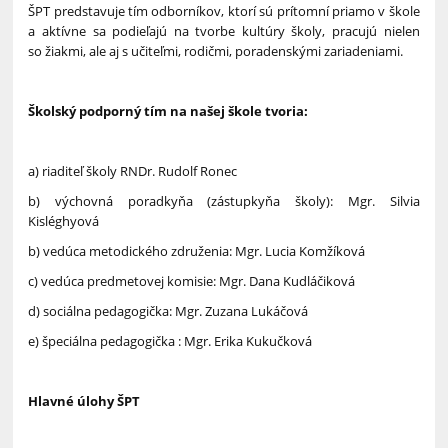
ŠPT predstavuje tím odborníkov, ktorí sú prítomní priamo v škole
a aktívne sa podieľajú na tvorbe kultúry školy, pracujú nielen
so žiakmi, ale aj s učiteľmi, rodičmi, poradenskými zariadeniami.
Školský podporný tím na našej škole tvoria:
a) riaditeľ školy RNDr. Rudolf Ronec
b) výchovná poradkyňa (zástupkyňa školy): Mgr. Silvia
Kisléghyová
b) vedúca metodického združenia: Mgr. Lucia Komžíková
c) vedúca predmetovej komisie: Mgr. Dana Kudláčiková
d) sociálna pedagogička: Mgr. Zuzana Lukáčová
e) špeciálna pedagogička : Mgr. Erika Kukučková
Hlavné úlohy ŠPT