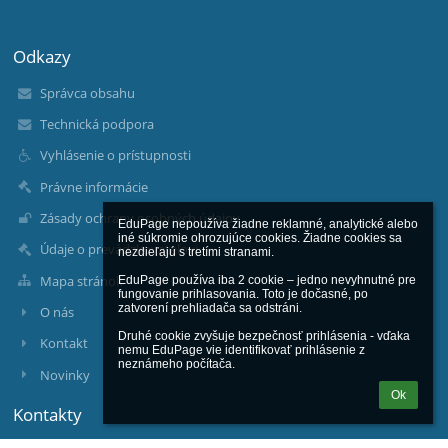
Odkazy
Správca obsahu
Technická podpora
Vyhlásenie o prístupnosti
Právne informácie
Zásady ochrany osobných údajov
EduPage nepoužíva žiadne reklamné, analytické alebo 
iné súkromie ohrozujúce cookies. Žiadne cookies sa 
Údaje o prevádzkovateľovi
nezdieľajú s tretími stranami.

Mapa stránok
EduPage používa iba 2 cookie – jedno nevyhnutné pre 
fungovanie prihlasovania. Toto je dočasné, po 
zatvorení prehliadača sa odstráni.

O nás
Druhé cookie zvyšuje bezpečnosť prihlásenia - vďaka 
Kontakt
nemu EduPage vie identifikovať prihlásenie z 
neznámeho počítača.
Novinky
Ok
Kontakty