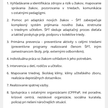
1. Vyhľadávanie a identifikácia zdrojov a rizík u žiakov, mapovanie
správania žiakov, pozorovania v triedach, komunikácia
s ostatnými pedagógmi.
2. Pomoc pri adaptácii nových žiakov – ŠPT zabezpečuje
komplexný systém prijímania nového žiaka, stretnutie
s triednym učiteľom. ŠPT sleduje adaptačný proces dieťaťa
a taktiež poskytuje príp. podporu v kolektíve triedy.
3. Primárna prevencia - preventívne aktivity s celými triedami
(preventívne programy realizované členom ŠPT, iným
zamestnancom školy, príp. externými odborníkmi).
4. Individuálna práca so žiakom vzhľadom k jeho potrebám.
5. Intervencia u detí, rodičov a učiteľov.
6. Mapovanie triednej, školskej klímy, klímy učiteľského zboru,
realizácia depistážnych dotazníkov.
7. Realizovanie spätnej väzby.
8. Spolupráca s ostatnými organizáciami (CPPPaP, iné poradne,
krízové centrá, neziskové organizácie, sociálna kuratela,
polícia) pri riešení náročnejších situácií.