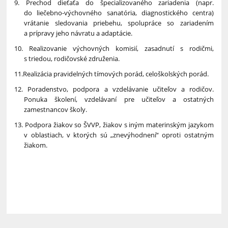
9. Prechod dieťaťa do špecializovaného zariadenia (napr.
do liečebno-výchovného sanatória, diagnostického centra)
vrátanie sledovania priebehu, spolupráce so zariadením
a prípravy jeho návratu a adaptácie.
10. Realizovanie výchovných komisií, zasadnutí s rodičmi,
s triedou, rodičovské združenia.
11.Realizácia pravidelných tímových porád, celoškolských porád.
12. Poradenstvo, podpora a vzdelávanie učiteľov a rodičov.
Ponuka školení, vzdelávaní pre učiteľov a ostatných
zamestnancov školy.
13. Podpora žiakov so ŠVVP, žiakov s iným materinským jazykom
v oblastiach, v ktorých sú „znevýhodnení“ oproti ostatným
žiakom.