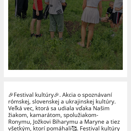
🎉Festival kultúry🎉. Akcia o spoznávaní
rómskej, slovenskej a ukrajinskej kultúry.
Veľká vec, ktorá sa udiala vďaka Našim
žiakom, kamarátom, spolužiakom-
Ronymu, Jožkovi Biharymu a Maryne a tiez
všetkým, ktorí pomáhali🥰. Festival kultúry