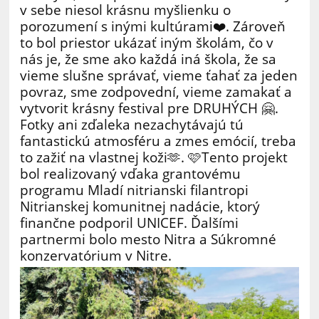
v sebe niesol krásnu myšlienku o
porozumení s inými kultúrami❤️. Zároveň
to bol priestor ukázať iným školám, čo v
nás je, že sme ako každá iná škola, že sa
vieme slušne správať, vieme ťahať za jeden
povraz, sme zodpovední, vieme zamakať a
vytvorit krásny festival pre DRUHÝCH 🤗.
Fotky ani zďaleka nezachytávajú tú
fantastickú atmosféru a zmes emócií, treba
to zažiť na vlastnej koži🫶. 🩷Tento projekt
bol realizovaný vďaka grantovému
programu Mladí nitrianski filantropi
Nitrianskej komunitnej nadácie, ktorý
finančne podporil UNICEF. Ďalšími
partnermi bolo mesto Nitra a Súkromné
konzervatórium v Nitre.