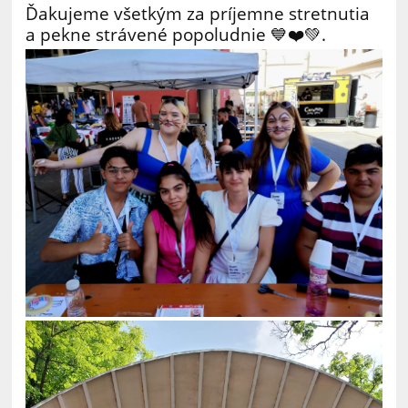
Ďakujeme všetkým za príjemne stretnutia
a pekne strávené popoludnie 💙❤️💚.