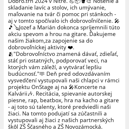
Dobro.trh 2024 v Nitre. 💪📦🪣🎨 Nosenie a
skladanie lavíc a stolov, ich umývanie,
maľovanie na tvár či pomoc pri stánkoch -
aj v tomto spočívalo ich dobrovoľníčenie. 🎤
🎵🪕Jozef a Marián dokonca spríjemnili túto
akciu spevom a hrou na gitare. Ďakujeme
našim žiakom,za zapojenie sa do
dobrovoľníckej aktivity ❤️.
🫂"Dobrovoľníctvo znamená dávať, zdieľať,
stáť pri ostatných, podporovať veci, na
ktorých vám záleží, a vytvárať lepšiu
budúcnosť."🫶 Deň pred odovzdávaním
vysvedčení vystupovali naši chlapci v rámci
projektu OnStage aj na 🎤Koncerte na
Kalvárii🎶. Recitácia, spievanie autorskej
piesne, rap, beatbox, hra na kacho a gitare
- aj toto sú talenty, ktoré predviedli naši
žiaci. Na tomto podujatí sa zúčastnili a
vystupovali aj žiaci z našich partnerských
škôl ZŠ Ščasného a ZŠ Novozámocká.