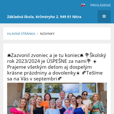
PRIHLÁSENIE
Základná škola, Krčméryho 2, 949 01 Nitra
HLAVNÁ STRÁNKA
/
NOVINKY
Novinky
🛎️Zazvonil zvoniec a je tu koniec🛎️ 💐Školský
rok 2023/2024 je ÚSPEŠNE za nami💐 ☀️
Prajeme všetkým deťom aj dospelým
krásne prázdniny a dovolenky☀️ 🍂Tešíme
sa na Vás v septembri🍂